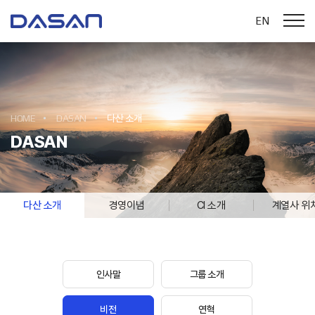
EN
HOME
DASAN
다산 소개
DASAN
다산 소개
경영이념
CI 소개
계열사 위
인사말
그룹 소개
비전
연혁