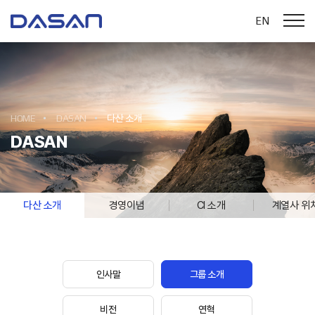
EN
HOME
DASAN
다산 소개
DASAN
다산 소개
경영이념
CI 소개
계열사 위
인사말
그룹 소개
비전
연혁