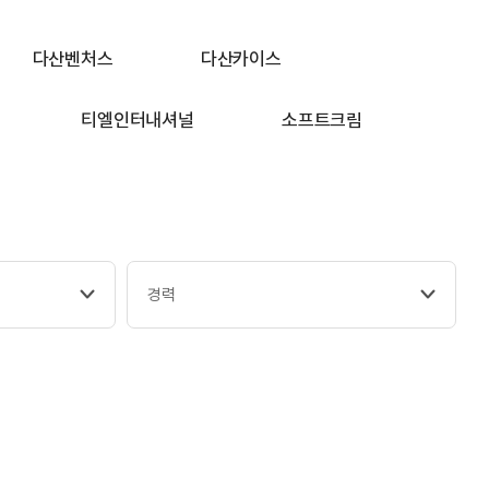
다산벤처스
다산카이스
티엘인터내셔널
소프트크림
경력