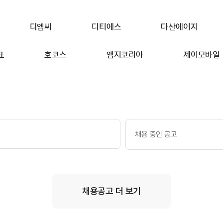
디엠씨
디티에스
다산에이지
표
호코스
앰지코리아
제이모바일
채용 중인 공고
채용공고 더 보기