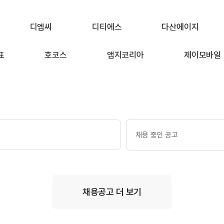
디엠씨
디티에스
다산에이지
표
호코스
앰지코리아
제이모바일
채용 중인 공고
채용공고 더 보기