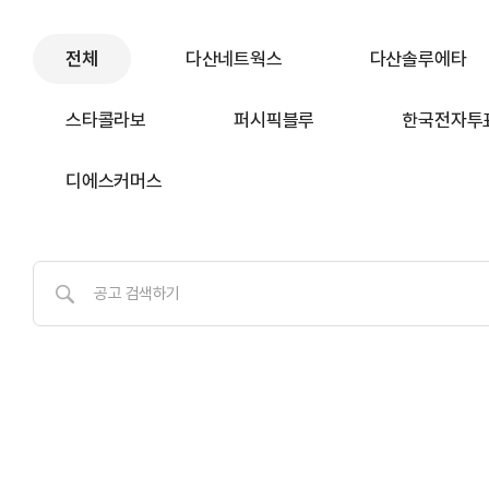
전체
다산네트웍스
다산솔루에타
스타콜라보
퍼시픽블루
한국전자투
디에스커머스